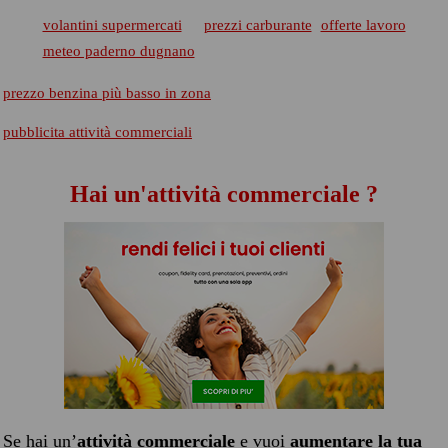
volantini supermercati
prezzi carburante
offerte lavoro
meteo paderno dugnano
prezzo benzina più basso in zona
pubblicita attività commerciali
Hai un'attività commerciale ?
Se hai un’
attività commerciale
e vuoi
aumentare la tua