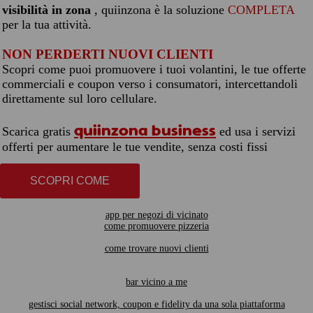
visibilità in zona
, quiinzona è la soluzione
COMPLETA
per la tua attività.
NON PERDERTI NUOVI CLIENTI
Scopri come puoi promuovere i tuoi volantini, le tue offerte
commerciali e coupon verso i consumatori, intercettandoli
direttamente sul loro cellulare.
quiinzona business
Scarica gratis
ed usa i servizi
offerti per aumentare le tue vendite, senza costi fissi
SCOPRI COME
app per negozi di vicinato
come promuovere pizzeria
come trovare nuovi clienti
bar vicino a me
gestisci social network, coupon e fidelity da una sola piattaforma