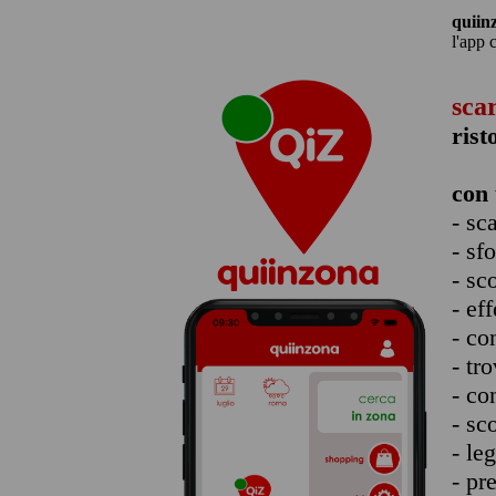
quiin
l'app 
sca
rist
con 
- sc
- sf
- sc
- eff
- co
- tro
- co
- sc
- le
- pr