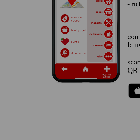
- ri
co
la u
sca
QR 