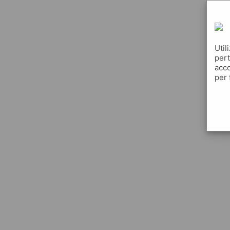
Util
pert
acco
per 