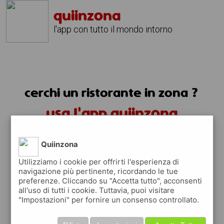
quiinzona
l'app con tutto il mondo intorno
cerchi un ristorante in zona ?
usa l'app quiinzona
Quiinzona
Utilizziamo i cookie per offrirti l'esperienza di
navigazione più pertinente, ricordando le tue
preferenze. Cliccando su "Accetta tutto", acconsenti
ristoranti in zona
all'uso di tutti i cookie. Tuttavia, puoi visitare
"Impostazioni" per fornire un consenso controllato.
trovi i ristoranti più vicino a te e tutti i
posti dove mangiare vicino a te