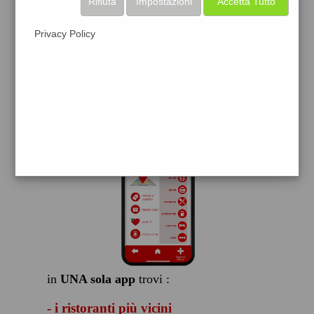
Rifiuta
Impostazioni
Accetta Tutto
scarica gratis
Privacy Policy
FACILE, VELOCE GRATIS
in
UNA sola app
trovi :
- i ristoranti più vicini