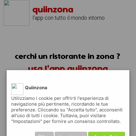
quiinzona
l'app con tutto il mondo intorno
cerchi un ristorante in zona ?
usa l'app quiinzona
Quiinzona
Utilizziamo i cookie per offrirti l'esperienza di
navigazione più pertinente, ricordando le tue
preferenze. Cliccando su "Accetta tutto", acconsenti
ristoranti in zona
all'uso di tutti i cookie. Tuttavia, puoi visitare
"Impostazioni" per fornire un consenso controllato.
trovi i ristoranti più vicino a te e tutti i
posti dove mangiare vicino a te