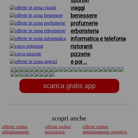
sportivi
viaggi
benessere
profumerie
erboristeria
informatica e telefonia
ristoranti
pizzerie
e poi ...
scarica gratis app
scopri anche
offerte online
offerte online
offerte online
abbigliamento
tecnologia
abbigliamento sportivo