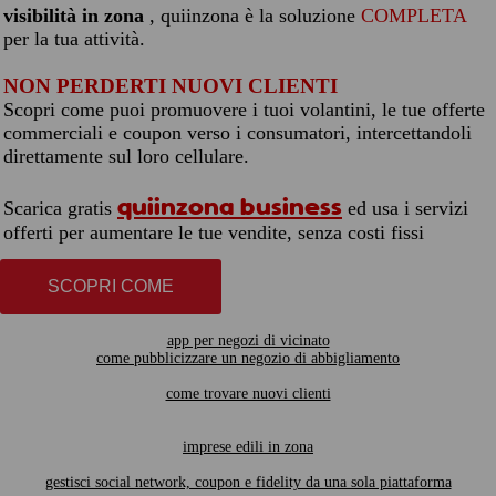
visibilità in zona
, quiinzona è la soluzione
COMPLETA
per la tua attività.
NON PERDERTI NUOVI CLIENTI
Scopri come puoi promuovere i tuoi volantini, le tue offerte
commerciali e coupon verso i consumatori, intercettandoli
direttamente sul loro cellulare.
quiinzona business
Scarica gratis
ed usa i servizi
offerti per aumentare le tue vendite, senza costi fissi
SCOPRI COME
app per negozi di vicinato
come pubblicizzare un negozio di abbigliamento
come trovare nuovi clienti
imprese edili in zona
gestisci social network, coupon e fidelity da una sola piattaforma