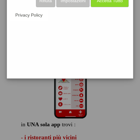
Rifiuta
Impostazioni
Accetta Tutto
scarica gratis
Privacy Policy
FACILE, VELOCE GRATIS
in
UNA sola app
trovi :
- i ristoranti più vicini