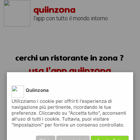
quiinzona
l'app con tutto il mondo intorno
cerchi un ristorante in zona ?
usa l'app quiinzona
Quiinzona
Utilizziamo i cookie per offrirti l'esperienza di
navigazione più pertinente, ricordando le tue
preferenze. Cliccando su "Accetta tutto", acconsenti
ristoranti in zona
all'uso di tutti i cookie. Tuttavia, puoi visitare
"Impostazioni" per fornire un consenso controllato.
trovi i ristoranti più vicino a te e tutti i
posti dove mangiare vicino a te