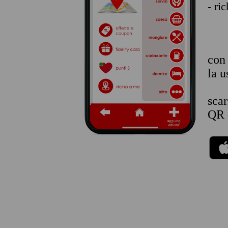
- ri
co
la u
sca
QR 