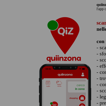
quiin
l'app 
sca
nell
con 
- sc
- sf
- sc
- eff
- co
- tro
- co
- sc
- le
- pr