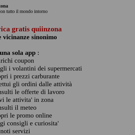
zona
con tutto il mondo intorno
rica gratis quiinzona
e vicinanze sinonimo
una sola app
:
arichi coupon
ogli i volantini dei supermercati
opri i prezzi carburante
ettui gli ordini dalle attività
nsulti le offerte di lavoro
vi le attivita' in zona
nsulti il meteo
opri le promo online
ggi consigli e curiosita'
enoti servizi