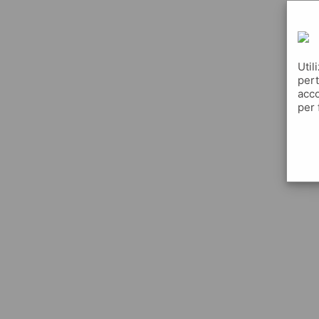
Util
pert
acco
per 