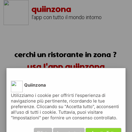
quiinzona
l'app con tutto il mondo intorno
cerchi un ristorante in zona ?
usa l'app quiinzona
Quiinzona
Utilizziamo i cookie per offrirti l'esperienza di
navigazione più pertinente, ricordando le tue
preferenze. Cliccando su "Accetta tutto", acconsenti
ristoranti in zona
all'uso di tutti i cookie. Tuttavia, puoi visitare
"Impostazioni" per fornire un consenso controllato.
trovi i ristoranti in zona e tutti i posti
dove mangiare vicino a te