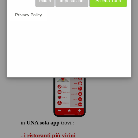
Rifiuta
Impostazioni
Accetta Tutto
scarica gratis
Privacy Policy
FACILE, VELOCE GRATIS
in
UNA sola app
trovi :
- i ristoranti più vicini