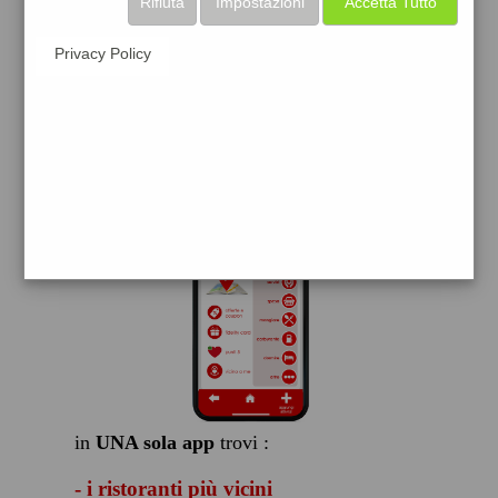
Rifiuta
Impostazioni
Accetta Tutto
scarica gratis
Privacy Policy
FACILE, VELOCE GRATIS
in
UNA sola app
trovi :
- i ristoranti più vicini