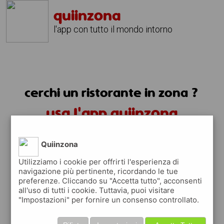
quiinzona
l'app con tutto il mondo intorno
cerchi un ristorante in zona ?
usa l'app quiinzona
Quiinzona
Utilizziamo i cookie per offrirti l'esperienza di
navigazione più pertinente, ricordando le tue
preferenze. Cliccando su "Accetta tutto", acconsenti
ristoranti in zona
all'uso di tutti i cookie. Tuttavia, puoi visitare
"Impostazioni" per fornire un consenso controllato.
trovi i ristoranti in zona e tutti i posti
dove mangiare vicino a te