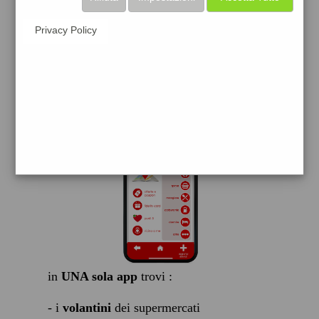
scarica gratis
Privacy Policy
FACILE, VELOCE GRATIS
in
UNA sola app
trovi :
- i
volantini
dei supermercati