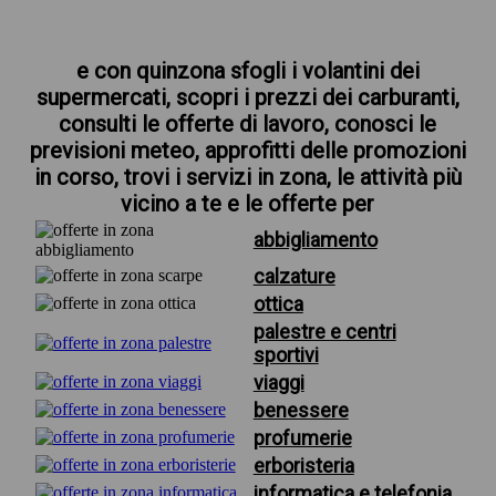
e con quinzona sfogli i volantini dei
supermercati, scopri i prezzi dei carburanti,
consulti le offerte di lavoro, conosci le
previsioni meteo, approfitti delle promozioni
in corso, trovi i servizi in zona, le attività più
vicino a te e le offerte per
abbigliamento
calzature
ottica
palestre e centri
sportivi
viaggi
benessere
profumerie
erboristeria
informatica e telefonia