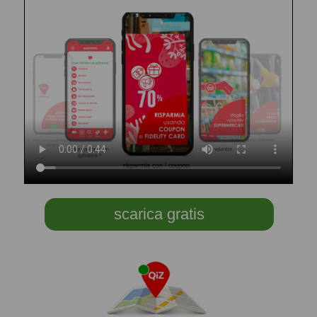
scarica gratis