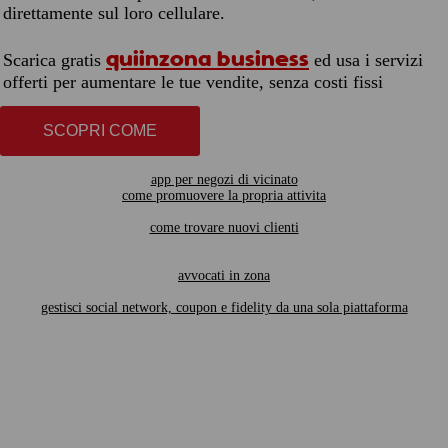
direttamente sul loro cellulare.
quiinzona business
Scarica gratis
ed usa i servizi
offerti per aumentare le tue vendite, senza costi fissi
SCOPRI COME
app per negozi di vicinato
come promuovere la propria attivita
come trovare nuovi clienti
avvocati in zona
gestisci social network, coupon e fidelity da una sola piattaforma