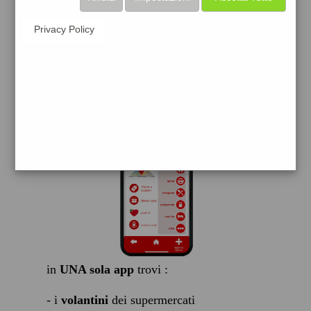
scarica gratis
Privacy Policy
FACILE, VELOCE GRATIS
in
UNA sola app
trovi :
- i
volantini
dei supermercati