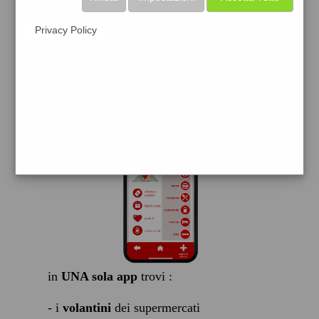
scarica gratis
Privacy Policy
FACILE, VELOCE GRATIS
in
UNA sola app
trovi :
- i
volantini
dei supermercati