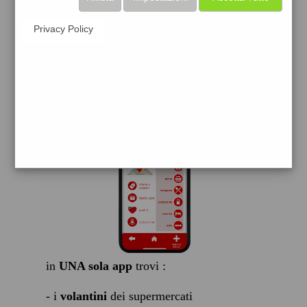
scarica gratis
Privacy Policy
FACILE, VELOCE GRATIS
in
UNA sola app
trovi :
- i
volantini
dei supermercati