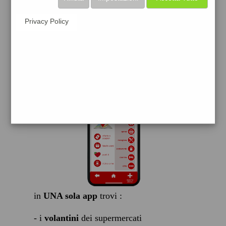
scarica gratis
Privacy Policy
FACILE, VELOCE GRATIS
in
UNA sola app
trovi :
- i
volantini
dei supermercati