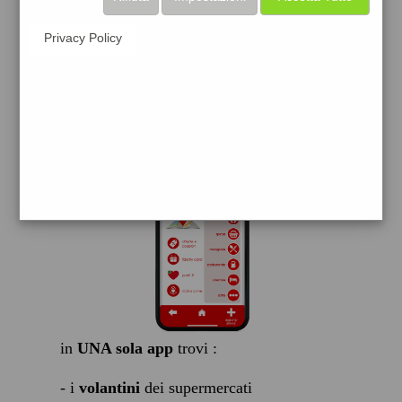
scarica gratis
Privacy Policy
FACILE, VELOCE GRATIS
in
UNA sola app
trovi :
- i
volantini
dei supermercati