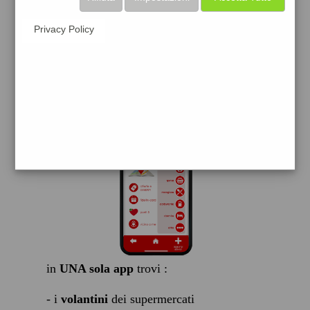
scarica gratis
Privacy Policy
FACILE, VELOCE GRATIS
in
UNA sola app
trovi :
- i
volantini
dei supermercati