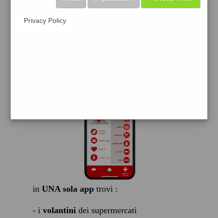
scarica gratis
Privacy Policy
FACILE, VELOCE GRATIS
in
UNA sola app
trovi :
- i
volantini
dei supermercati