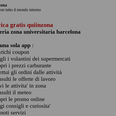
zona
con tutto il mondo intorno
rica gratis quiinzona
eria zona universitaria barcelona
una sola app
:
arichi coupon
ogli i volantini dei supermercati
opri i prezzi carburante
ettui gli ordini dalle attività
nsulti le offerte di lavoro
vi le attivita' in zona
nsulti il meteo
opri le promo online
ggi consigli e curiosita'
enoti servizi