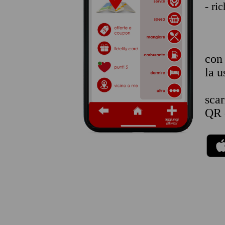
- ri
co
la u
sca
QR 