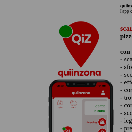
quiin
l'app 
sca
pizz
con 
- sc
- sf
- sc
- eff
- co
- tro
- co
- sc
- le
- pr