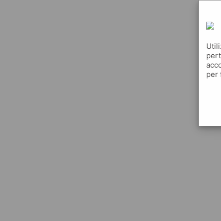
Util
pert
acco
per 