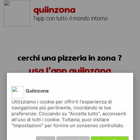
quiinzona
l'app con tutto il mondo intorno
cerchi una pizzeria in zona ?
usa l'app quiinzona
Quiinzona
Utilizziamo i cookie per offrirti l'esperienza di
navigazione più pertinente, ricordando le tue
preferenze. Cliccando su "Accetta tutto", acconsenti
pizzerie in zona
all'uso di tutti i cookie. Tuttavia, puoi visitare
"Impostazioni" per fornire un consenso controllato.
trovi le pizzerie nei dintorni, i ristoranti
in zona e tutti i posti dove mangiare