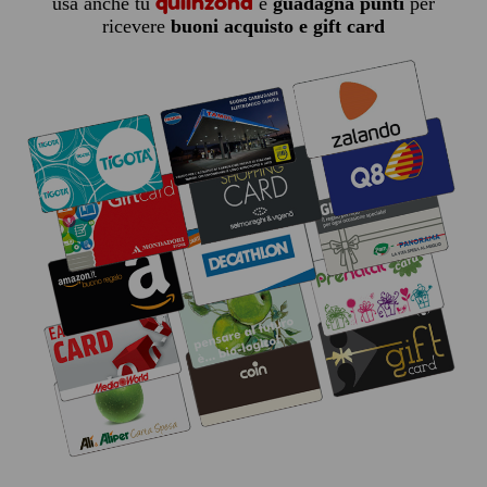
quiinzona
usa anche tu
e
guadagna punti
per
ricevere
buoni acquisto e gift card