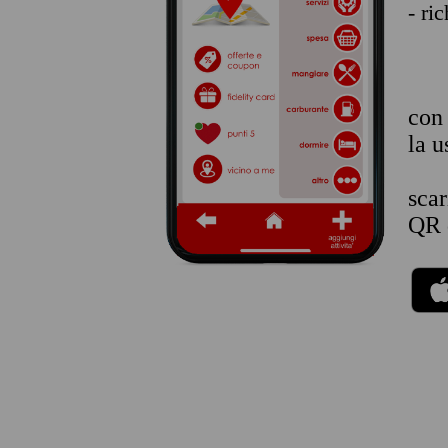
- ri
co
la u
sca
QR 