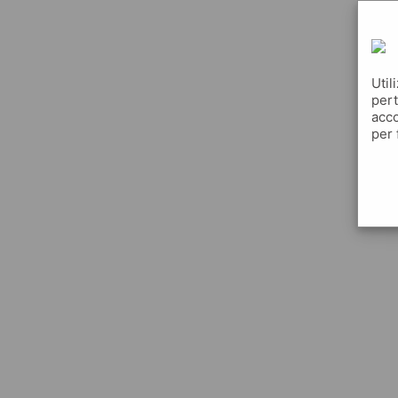
Util
pert
acco
per 