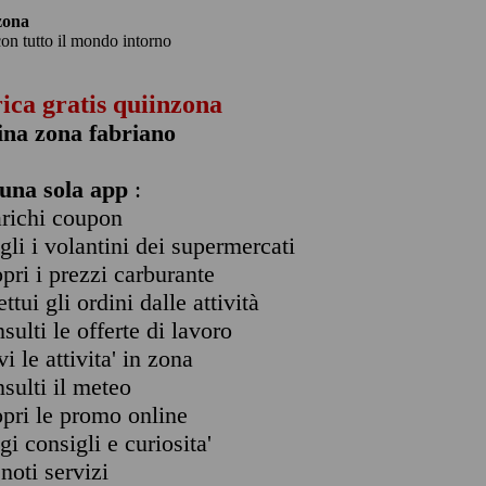
zona
con tutto il mondo intorno
rica gratis quiinzona
ina zona fabriano
una sola app
:
arichi coupon
ogli i volantini dei supermercati
opri i prezzi carburante
ettui gli ordini dalle attività
nsulti le offerte di lavoro
vi le attivita' in zona
nsulti il meteo
opri le promo online
ggi consigli e curiosita'
enoti servizi