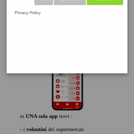
scarica gratis
Privacy Policy
FACILE, VELOCE GRATIS
in
UNA sola app
trovi :
- i
volantini
dei supermercati