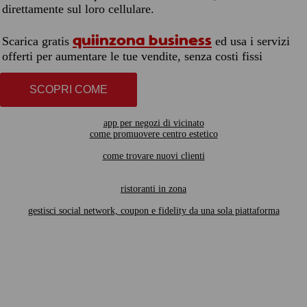
direttamente sul loro cellulare.
quiinzona business
Scarica gratis
ed usa i servizi
offerti per aumentare le tue vendite, senza costi fissi
SCOPRI COME
app per negozi di vicinato
come promuovere centro estetico
come trovare nuovi clienti
ristoranti in zona
gestisci social network, coupon e fidelity da una sola piattaforma