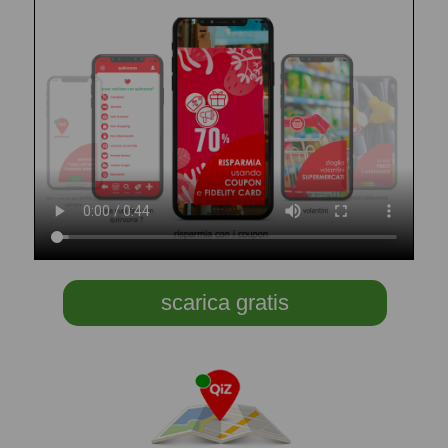
scarica gratis