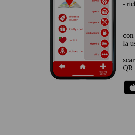
- ri
co
la u
sca
QR 