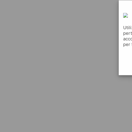
Util
pert
acco
per 