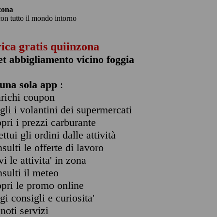
zona
con tutto il mondo intorno
rica gratis quiinzona
et abbigliamento vicino foggia
una sola app
:
arichi coupon
ogli i volantini dei supermercati
opri i prezzi carburante
ettui gli ordini dalle attività
nsulti le offerte di lavoro
vi le attivita' in zona
nsulti il meteo
opri le promo online
ggi consigli e curiosita'
enoti servizi