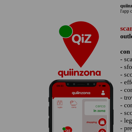
quiin
l'app 
sca
outl
con 
- sc
- sf
- sc
- eff
- co
- tro
- co
- sc
- le
- pr