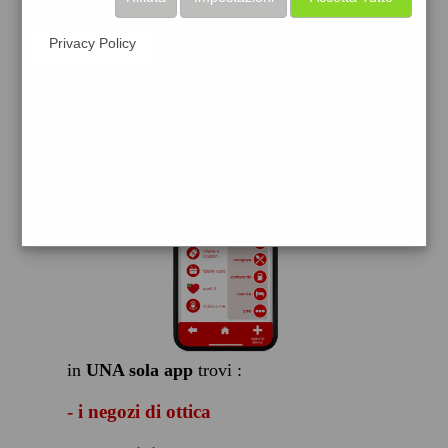
scarica gratis
Privacy Policy
FACILE, VELOCE GRATIS
in
UNA sola app
trovi :
- i negozi di ottica