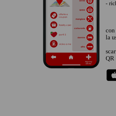
- ri
co
la u
sca
QR 