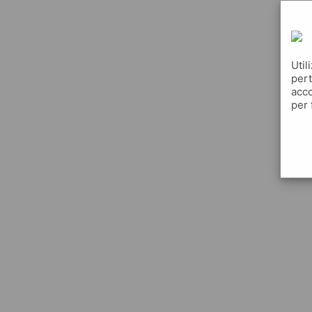
Util
pert
acco
per 