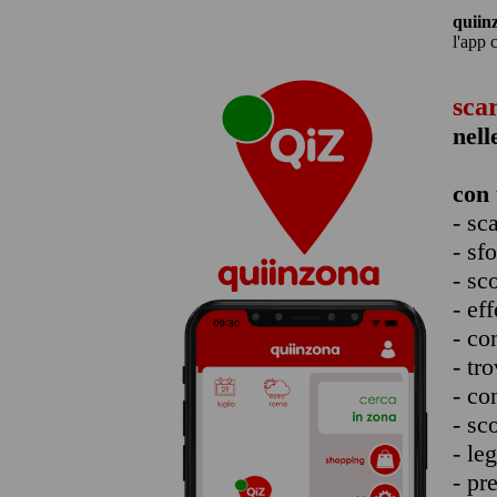
quiin
l'app 
sca
nell
con 
- sc
- sf
- sc
- eff
- co
- tro
- co
- sc
- le
- pr