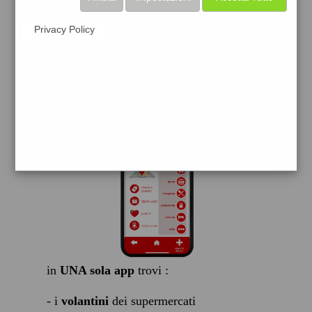
scarica gratis
Privacy Policy
FACILE, VELOCE GRATIS
in
UNA sola app
trovi :
- i
volantini
dei supermercati