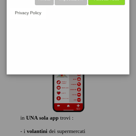
scarica gratis
Privacy Policy
FACILE, VELOCE GRATIS
in
UNA sola app
trovi :
- i
volantini
dei supermercati