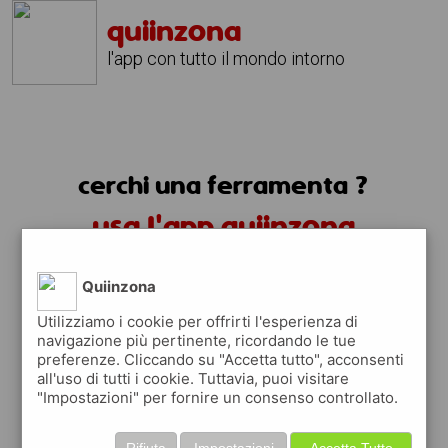
quiinzona
l'app con tutto il mondo intorno
cerchi una ferramenta ?
usa l'app quiinzona
Quiinzona
Utilizziamo i cookie per offrirti l'esperienza di
navigazione più pertinente, ricordando le tue
preferenze. Cliccando su "Accetta tutto", acconsenti
all'uso di tutti i cookie. Tuttavia, puoi visitare
"Impostazioni" per fornire un consenso controllato.
trovi i negozi di ferramenta, negozi
articoli per la pittura, di forniture
Rifiuta
Impostazioni
Accetta Tutto