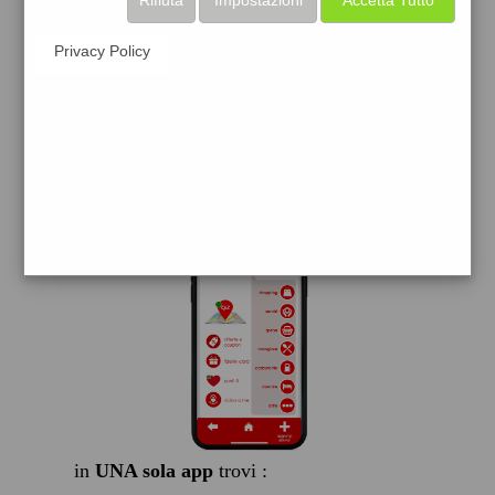
elettriche,
Privacy Policy
scarica gratis
FACILE, VELOCE GRATIS
in
UNA sola app
trovi :