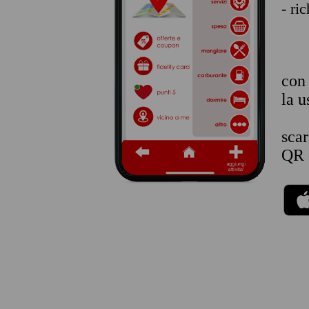
- ri
co
la u
sca
QR 