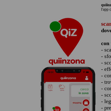
quiin
l'app 
sca
dove
con 
- sc
- sf
- sc
- eff
- co
- tro
- co
- sc
- le
- pr