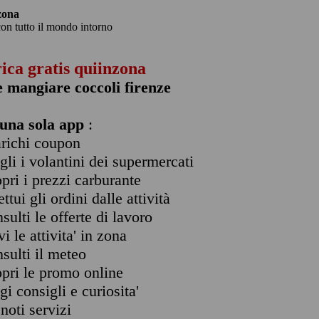
zona
con tutto il mondo intorno
rica gratis quiinzona
 mangiare coccoli firenze
una sola app
:
arichi coupon
ogli i volantini dei supermercati
opri i prezzi carburante
ettui gli ordini dalle attività
nsulti le offerte di lavoro
vi le attivita' in zona
nsulti il meteo
opri le promo online
ggi consigli e curiosita'
enoti servizi