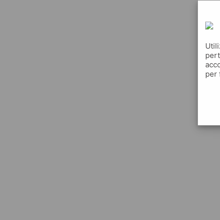
Util
pert
acco
per 