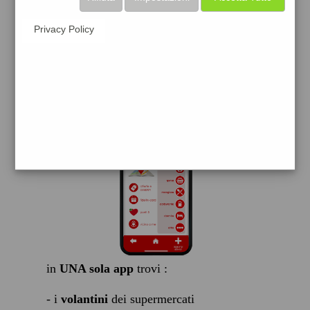
scarica gratis
Privacy Policy
FACILE, VELOCE GRATIS
in
UNA sola app
trovi :
- i
volantini
dei supermercati