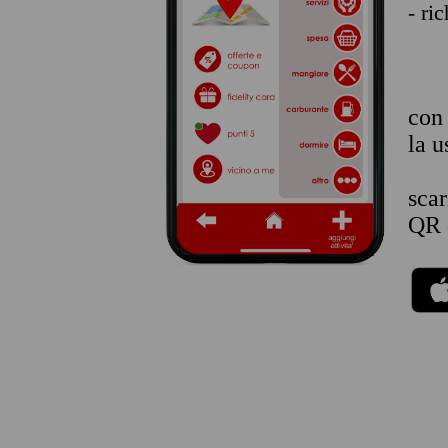
- ri
co
la u
sca
QR 