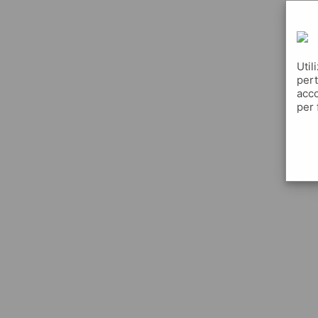
Util
pert
acco
per 