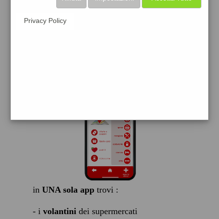
scarica gratis
Privacy Policy
FACILE, VELOCE GRATIS
in
UNA sola app
trovi :
- i
volantini
dei supermercati