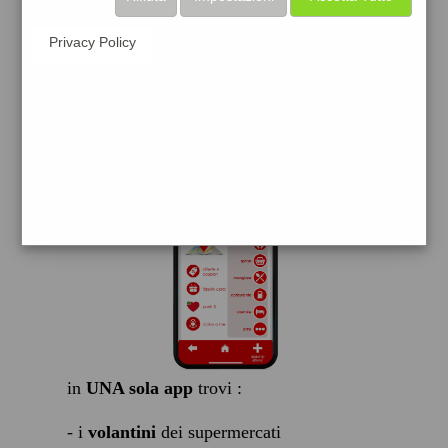
scarica gratis
Privacy Policy
FACILE, VELOCE GRATIS
in
UNA sola app
trovi :
- i
volantini
dei supermercati