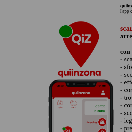
quiin
l'app 
sca
arr
con 
- sc
- sf
- sc
- eff
- co
- tro
- co
- sc
- le
- pr