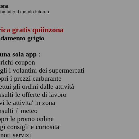
zona
con tutto il mondo intorno
rica gratis quiinzona
edamento grigio
una sola app
:
arichi coupon
ogli i volantini dei supermercati
opri i prezzi carburante
ettui gli ordini dalle attività
nsulti le offerte di lavoro
vi le attivita' in zona
nsulti il meteo
opri le promo online
ggi consigli e curiosita'
enoti servizi