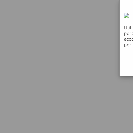
Util
pert
acco
per 