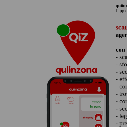
quiin
l'app 
sca
agen
con 
- sc
- sf
- sc
- eff
- co
- tro
- co
- sc
- le
- pr