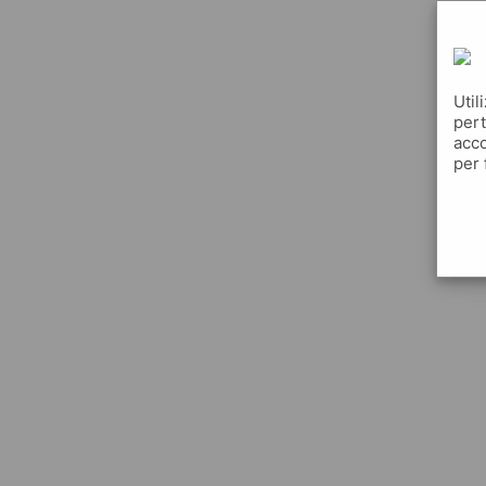
Util
pert
acco
per 