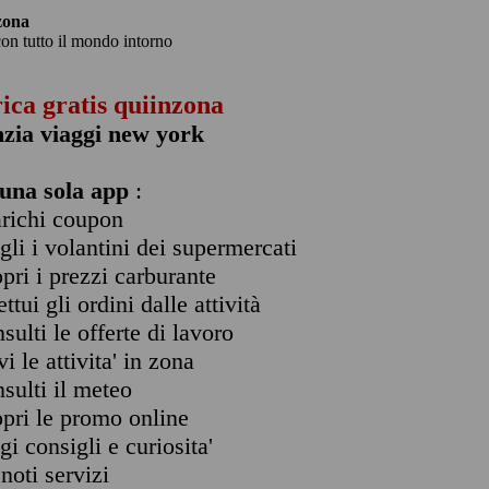
zona
con tutto il mondo intorno
rica gratis quiinzona
zia viaggi new york
una sola app
:
arichi coupon
ogli i volantini dei supermercati
opri i prezzi carburante
ettui gli ordini dalle attività
nsulti le offerte di lavoro
vi le attivita' in zona
nsulti il meteo
opri le promo online
ggi consigli e curiosita'
enoti servizi