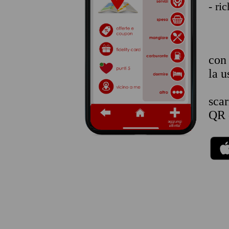
- ri
co
la u
sca
QR 