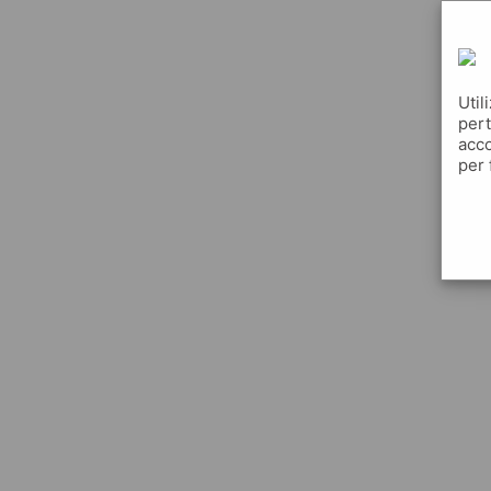
Util
pert
acco
per 