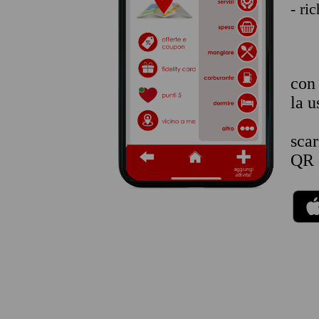
- ri
co
la u
sca
QR 