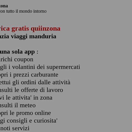
zona
con tutto il mondo intorno
rica gratis quiinzona
nzia viaggi manduria
una sola app
:
arichi coupon
ogli i volantini dei supermercati
opri i prezzi carburante
ettui gli ordini dalle attività
nsulti le offerte di lavoro
vi le attivita' in zona
nsulti il meteo
opri le promo online
ggi consigli e curiosita'
enoti servizi