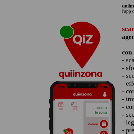
quiin
l'app 
sca
age
con 
- sc
- sf
- sc
- eff
- co
- tro
- co
- sc
- le
- pr