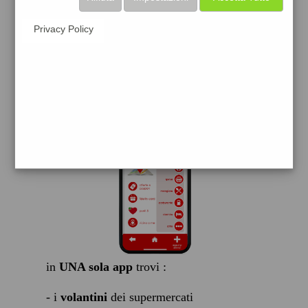
scarica gratis
Privacy Policy
FACILE, VELOCE GRATIS
in
UNA sola app
trovi :
- i
volantini
dei supermercati