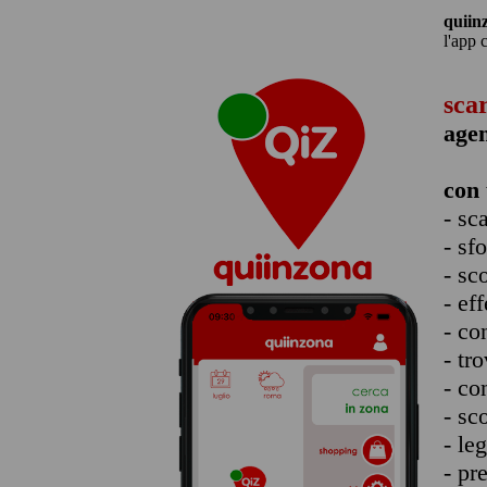
quiin
l'app 
sca
agen
con 
- sc
- sf
- sc
- eff
- co
- tro
- co
- sc
- le
- pr