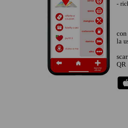
- ri
co
la u
sca
QR 