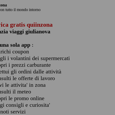
zona
con tutto il mondo intorno
rica gratis quiinzona
zia viaggi giulianova
una sola app
:
arichi coupon
ogli i volantini dei supermercati
opri i prezzi carburante
ettui gli ordini dalle attività
nsulti le offerte di lavoro
vi le attivita' in zona
nsulti il meteo
opri le promo online
ggi consigli e curiosita'
enoti servizi