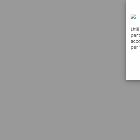
Util
pert
acco
per 