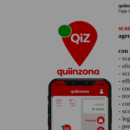
quiin
l'app 
sca
age
con 
- sc
- sf
- sc
- eff
- co
- tro
- co
- sc
- le
- pr