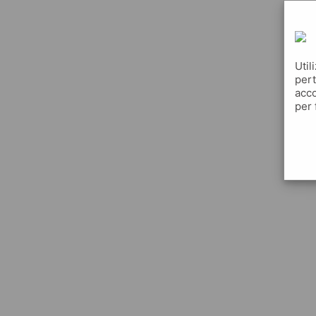
Util
pert
acco
per 