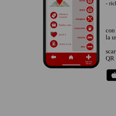
- ri
co
la u
sca
QR 