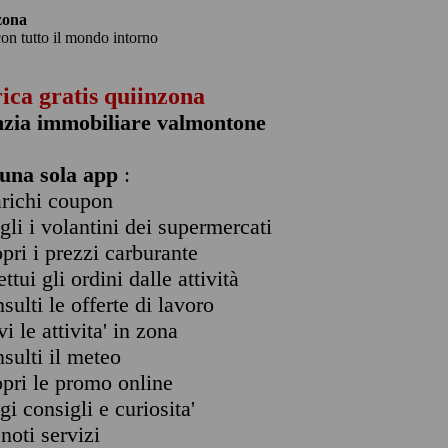
zona
con tutto il mondo intorno
rica gratis quiinzona
nzia immobiliare valmontone
una sola app
:
arichi coupon
ogli i volantini dei supermercati
opri i prezzi carburante
ettui gli ordini dalle attività
nsulti le offerte di lavoro
vi le attivita' in zona
nsulti il meteo
opri le promo online
ggi consigli e curiosita'
enoti servizi