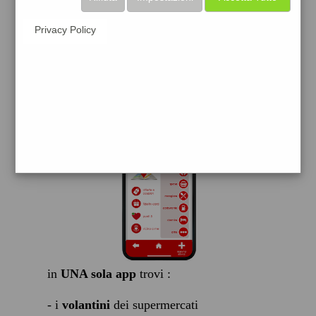
scarica gratis
Privacy Policy
FACILE, VELOCE GRATIS
in
UNA sola app
trovi :
- i
volantini
dei supermercati