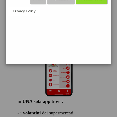
scarica gratis
Privacy Policy
FACILE, VELOCE GRATIS
in
UNA sola app
trovi :
- i
volantini
dei supermercati