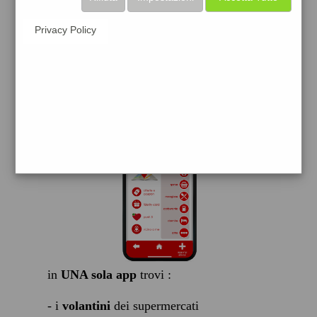
scarica gratis
Privacy Policy
FACILE, VELOCE GRATIS
in
UNA sola app
trovi :
- i
volantini
dei supermercati