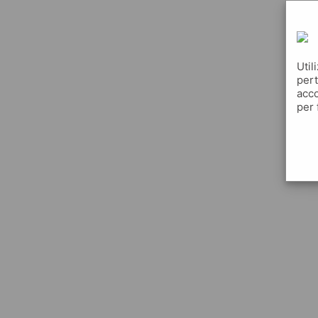
Util
pert
acco
per 