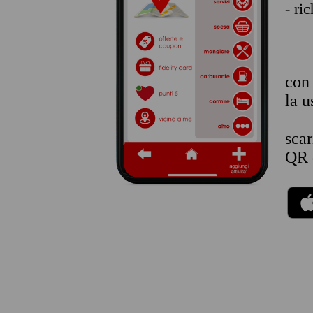
- ri
co
la u
sca
QR 