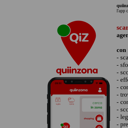
quiin
l'app 
sca
agen
con 
- sc
- sf
- sc
- eff
- co
- tro
- co
- sc
- le
- pr