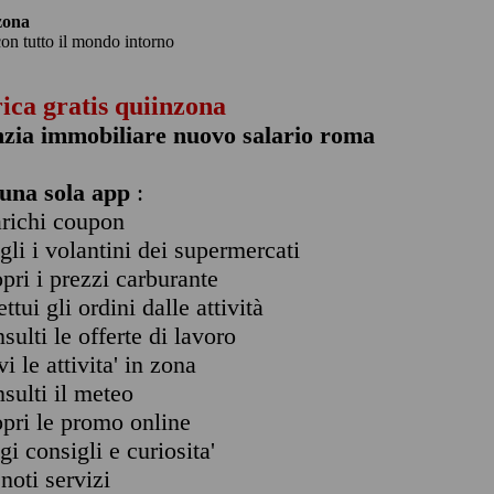
zona
con tutto il mondo intorno
rica gratis quiinzona
zia immobiliare nuovo salario roma
una sola app
:
arichi coupon
ogli i volantini dei supermercati
opri i prezzi carburante
ettui gli ordini dalle attività
nsulti le offerte di lavoro
vi le attivita' in zona
nsulti il meteo
opri le promo online
ggi consigli e curiosita'
enoti servizi