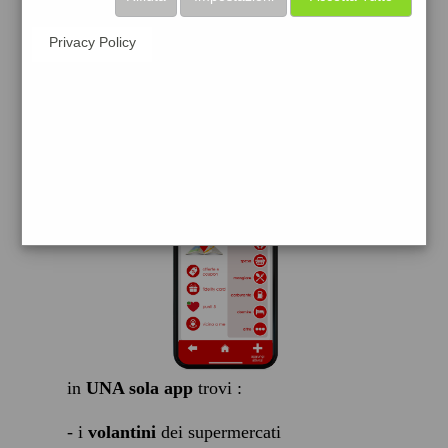
scarica gratis
Privacy Policy
FACILE, VELOCE GRATIS
in
UNA sola app
trovi :
- i
volantini
dei supermercati