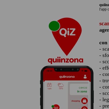
quiin
l'app 
sca
agen
con 
- sc
- sf
- sc
- eff
- co
- tro
- co
- sc
- le
- pr