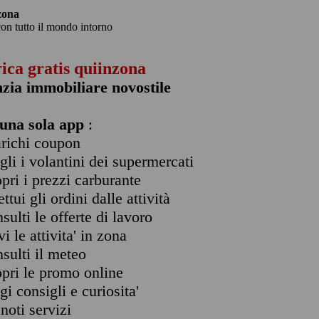
zona
con tutto il mondo intorno
rica gratis quiinzona
zia immobiliare novostile
una sola app
:
arichi coupon
ogli i volantini dei supermercati
opri i prezzi carburante
ettui gli ordini dalle attività
nsulti le offerte di lavoro
vi le attivita' in zona
nsulti il meteo
opri le promo online
ggi consigli e curiosita'
enoti servizi