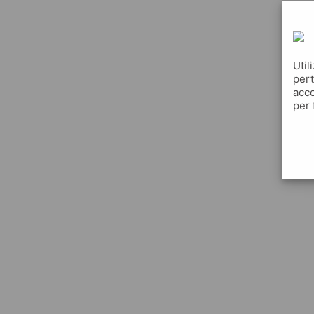
Util
pert
acco
per 