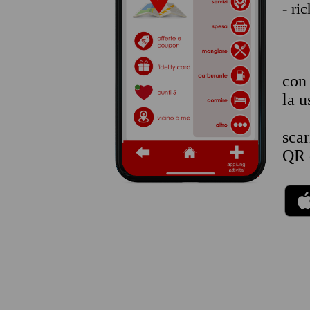
- ri
co
la u
sca
QR 