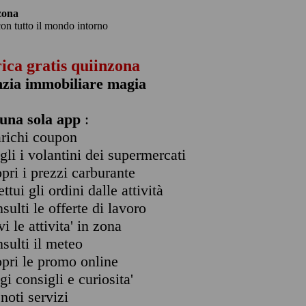
zona
con tutto il mondo intorno
rica gratis quiinzona
nzia immobiliare magia
una sola app
:
arichi coupon
ogli i volantini dei supermercati
opri i prezzi carburante
ettui gli ordini dalle attività
nsulti le offerte di lavoro
vi le attivita' in zona
nsulti il meteo
opri le promo online
ggi consigli e curiosita'
enoti servizi