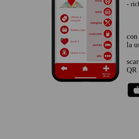
- ri
co
la u
sca
QR 