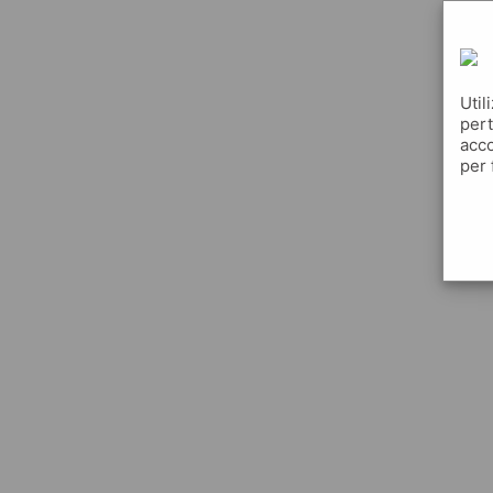
Util
pert
acco
per 