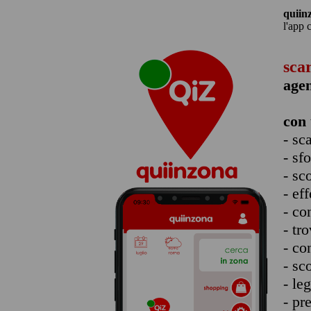
quiin
l'app 
sca
age
con 
- sc
- sf
- sc
- eff
- co
- tro
- co
- sc
- le
- pr