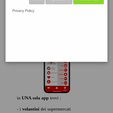
scarica gratis
Privacy Policy
FACILE, VELOCE GRATIS
in
UNA sola app
trovi :
- i
volantini
dei supermercati