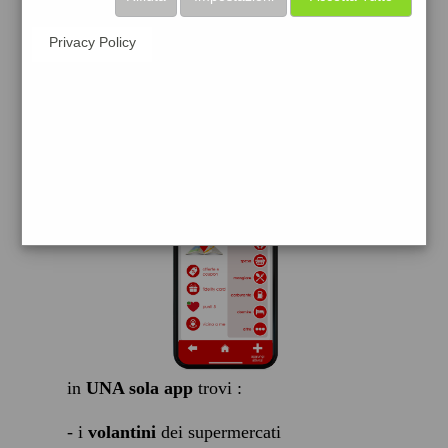
scarica gratis
Privacy Policy
FACILE, VELOCE GRATIS
in
UNA sola app
trovi :
- i
volantini
dei supermercati