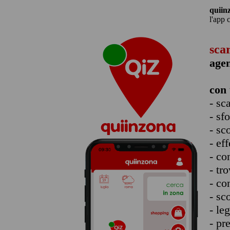
quiin
l'app 
sca
agen
con 
- sc
- sf
- sc
- eff
- co
- tro
- co
- sc
- le
- pr