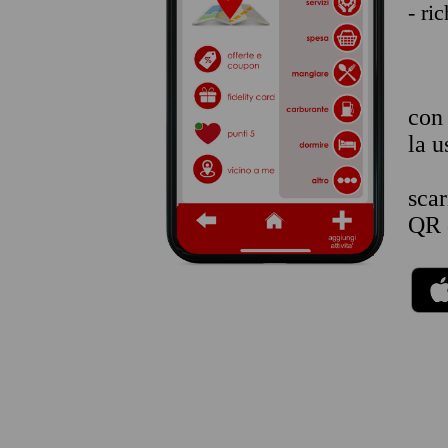
- ri
co
la u
sca
QR 