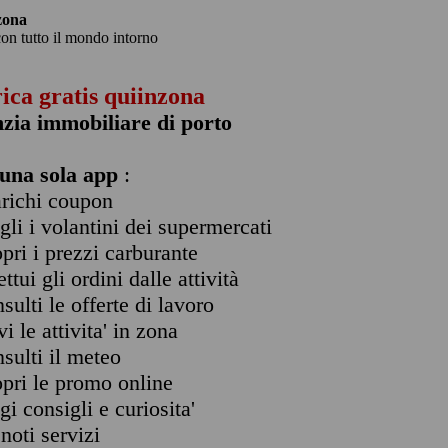
zona
con tutto il mondo intorno
rica gratis quiinzona
zia immobiliare di porto
una sola app
:
arichi coupon
ogli i volantini dei supermercati
opri i prezzi carburante
ettui gli ordini dalle attività
nsulti le offerte di lavoro
vi le attivita' in zona
nsulti il meteo
opri le promo online
ggi consigli e curiosita'
enoti servizi