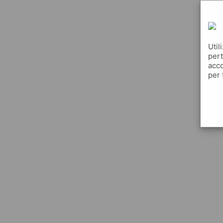
Util
pert
acco
per 