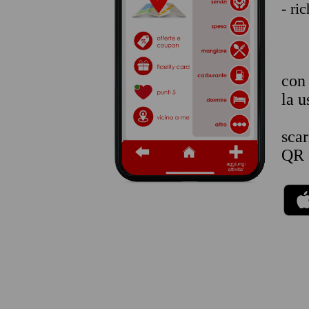
- ri
co
la u
sca
QR 