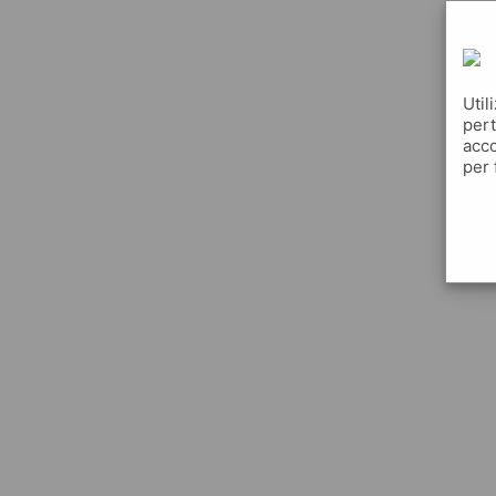
Util
pert
acco
per 