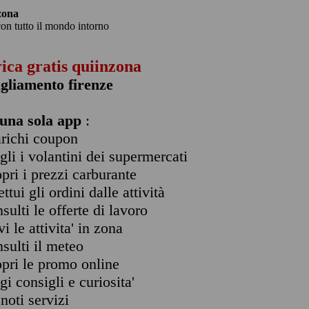
zona
con tutto il mondo intorno
rica gratis quiinzona
gliamento firenze
una sola app
:
arichi coupon
ogli i volantini dei supermercati
opri i prezzi carburante
ettui gli ordini dalle attività
nsulti le offerte di lavoro
vi le attivita' in zona
nsulti il meteo
opri le promo online
ggi consigli e curiosita'
enoti servizi