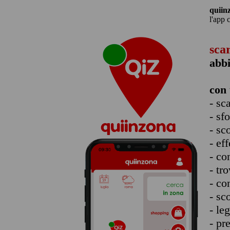
quiin
l'app 
sca
abbi
con 
- sc
- sf
- sc
- eff
- co
- tro
- co
- sc
- le
- pr