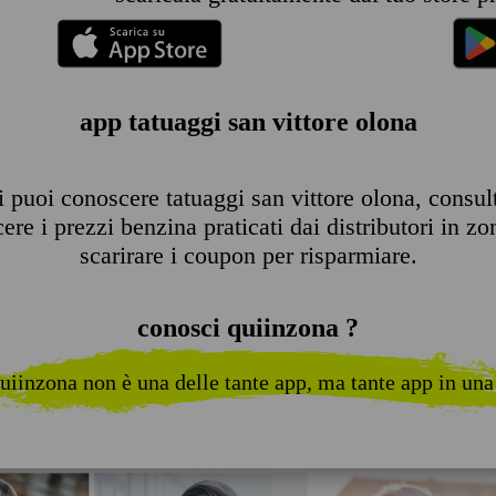
app tatuaggi san vittore olona
 puoi conoscere tatuaggi san vittore olona, consultar
re i prezzi benzina praticati dai distributori in zo
scarirare i coupon per risparmiare.
conosci quiinzona ?
uiinzona non è una delle tante app, ma tante app in una