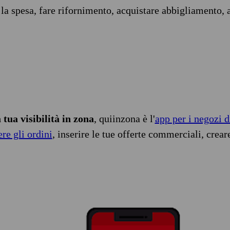
 la spesa, fare rifornimento, acquistare abbigliamento, 
tua visibilità in zona
, quiinzona è l'
app per i negozi d
ere gli ordini
, inserire le tue offerte commerciali, crear