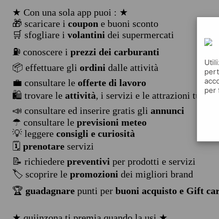
★ Con una sola app puoi : ★
🎁 scaricare i
coupon
e buoni sconto
🛒 sfogliare i
volantini
dei supermercati
⛽ conoscere i
prezzi dei carburanti
Util
📦 effettuare gli
ordini
dalle attività
pert
acco
💼 consultare le
offerte di lavoro
per 
🛍️ trovare le
attività
, i servizi e le attrazioni turist
📣 consultare ed inserire gratis gli
annunci
☂ consultare le
previsioni meteo
💡 leggere
consigli e curiosità
🗓️
prenotare
servizi
📝 richiedere
preventivi
per prodotti e servizi
🏷️ scoprire le
promozioni
dei migliori brand
🏆
guadagnare
punti per
buoni acquisto e Gift ca
★ quiinzona ti premia quando la usi ★