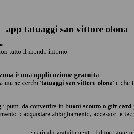
app tatuaggi san vittore olona
na
con tutto il mondo intorno
zona è una applicazione gratuita
 aiuta se cerchi '
tatuaggi san vittore olona
' e che 
li punti da convertire in
buoni sconto o gift card
imento o acquistare abbigliamento, accessori e tec
scaricala gratuitamente dal tuo store pr