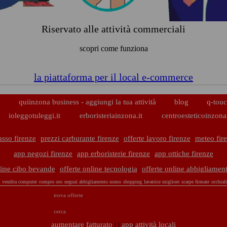
Riservato alle attività commerciali
scopri come funziona
la piattaforma per il local e-commerce
p
quiinzona business - aggiungi la tua attività
blog
q-touc
ioleggotuleggi.it
erboristeriainzona.it
centroesteticoinzona.
asso firenze
prezzi carburante firenze
offerte lavoro firenze
meteo fir
app negozi firenze
app erboristerie firenze
app ottiche firenze
nline cibo bevande
offerte online tecnologia
offerte online abbigliamen
vendita computer
compro oro
negozi abbigliamento uomo
shopping
lavatrice migliore
scarpe firmate
occhial
trova offerte
cerca
| |
aumentare fatturato
app attività locali