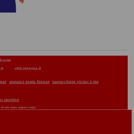
hsuite
it
otticainzona.it
enze
annunci gratis firenze
parrucchiere vicino a me
to sportivo
i da sole uomo
negozio scarpe