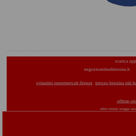
scarica ap
negozioanimaliinzona.it
volantini supermercati firenze
prezzo benzina più b
offerte o
offerte cellulari
noleggio auto