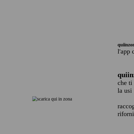
quiinzo
l'app 
quiin
che ti
la usi
raccog
riforn